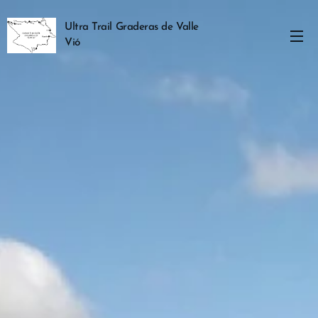
Ultra Trail Graderas de Valle
Vió