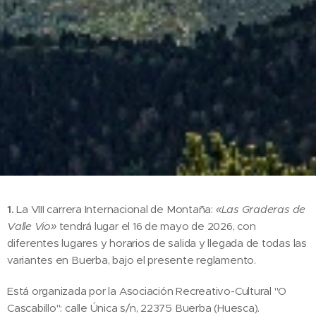
1.
La VIII carrera Internacional de Montaña:
«Las Graderas de
Valle Vio»
tendrá lugar el 16 de mayo de 2026, con
diferentes lugares y horarios de salida y llegada de todas las
variantes en Buerba, bajo el presente reglamento.
Está organizada por la Asociación Recreativo-Cultural "O
Cascabillo": calle Única s/n, 22375 Buerba (Huesca).