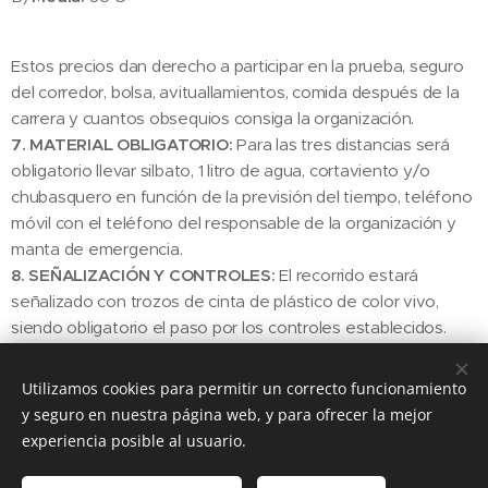
Estos precios dan derecho a participar en la prueba, seguro
del corredor, bolsa, avituallamientos, comida después de la
carrera y cuantos obsequios consiga la organización.
7. MATERIAL OBLIGATORIO:
Para las tres distancias será
obligatorio llevar silbato, 1 litro de agua, cortaviento y/o
chubasquero en función de la previsión del tiempo, teléfono
móvil con el teléfono del responsable de la organización y
manta de emergencia.
8. SEÑALIZACIÓN Y CONTROLES:
El recorrido estará
señalizado con trozos de cinta de plástico de color vivo,
siendo obligatorio el paso por los controles establecidos.
Existirán referencias kilométricas en algunos controles.
9. TIEMPOS DE PASO:
Los participantes que sobrepasen en
Utilizamos cookies para permitir un correcto funcionamiento
3 horas 50 minutos el tiempo del primero en pasar por el
y seguro en nuestra página web, y para ofrecer la mejor
avituallamiento de Fanlo, deberán retirarse de la prueba ya
experiencia posible al usuario.
que ni la organización ni los servicios de asistencia pueden
garantizar su cobertura. Así mismo los 'Corredores Escoba' o